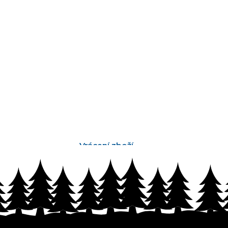
Vrácení zboží
bez problémů do 14 dnů