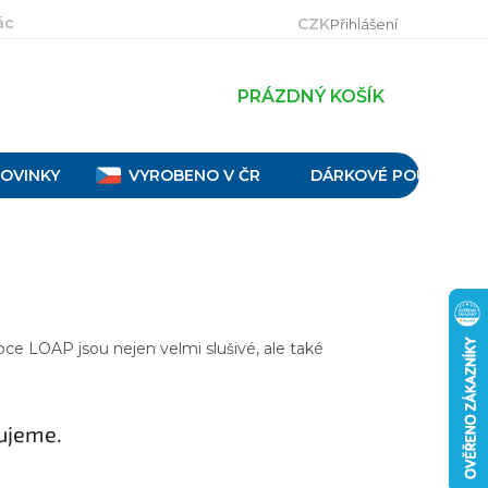
ácení, výměna a reklamace
Velikostní tabulky
Obch
CZK
Přihlášení
PRÁZDNÝ KOŠÍK
OVINKY
VYROBENO V ČR
DÁRKOVÉ POUKAZY
ce LOAP jsou nejen velmi slušivé, ale také
ujeme.