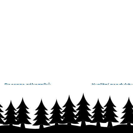
Recenze zákazníků
Kvalitní produkty
tisíce ověřených recenzí
vyrobené v Česku