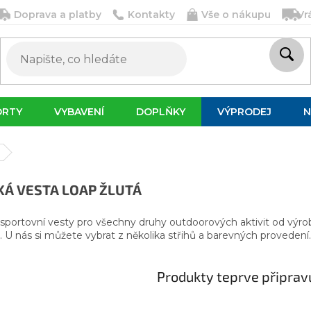
Doprava a platby
Kontakty
Vše o nákupu
Vr
ORTY
VYBAVENÍ
DOPLŇKY
VÝPRODEJ
N
Á VESTA LOAP ŽLUTÁ
portovní vesty pro všechny druhy outdoorových aktivit od výrob
. U nás si můžete vybrat z několika střihů a barevných provedení.
Produkty teprve připrav