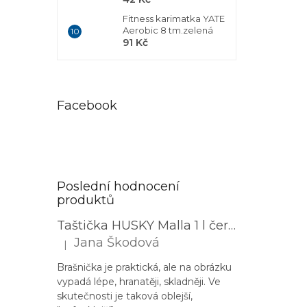
Fitness karimatka YATE
Aerobic 8 tm.zelená
91 Kč
Facebook
Poslední hodnocení
produktů
Taštička HUSKY Malla 1 l černá
Jana Škodová
|
Hodnocení produktu je 3 z 5 hvězdiček.
Brašnička je praktická, ale na obrázku
vypadá lépe, hranatěji, skladněji. Ve
skutečnosti je taková oblejší,