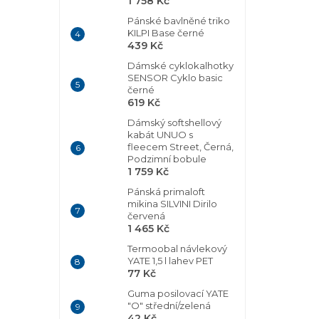
1 758 Kč
Pánské bavlněné triko
KILPI Base černé
439 Kč
Dámské cyklokalhotky
SENSOR Cyklo basic
černé
619 Kč
Dámský softshellový
kabát UNUO s
fleecem Street, Černá,
Podzimní bobule
1 759 Kč
Pánská primaloft
mikina SILVINI Dirilo
červená
1 465 Kč
Termoobal návlekový
YATE 1,5 l lahev PET
77 Kč
Guma posilovací YATE
"O" střední/zelená
42 Kč