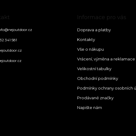
takt
Informace pro vás
nfo
@
nejoutdoor.cz
Doprava a platby
Kontakty
32 341 581
Vše o nákupu
ejoutdoor.cz
Vrácení, výměna a reklamace
ejoutdoor.cz
Velikostní tabulky
Obchodní podmínky
Podmínky ochrany osobních 
Prodávané značky
Napište nám