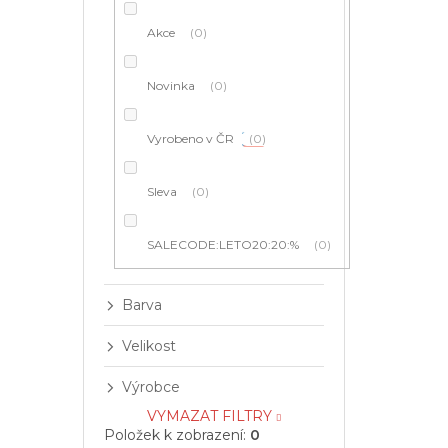
í
p
Akce
0
a
n
e
Novinka
0
l
Vyrobeno v ČR
0
Sleva
0
SALECODE:LETO20:20:%
0
Barva
Velikost
Výrobce
VYMAZAT FILTRY
Položek k zobrazení:
0