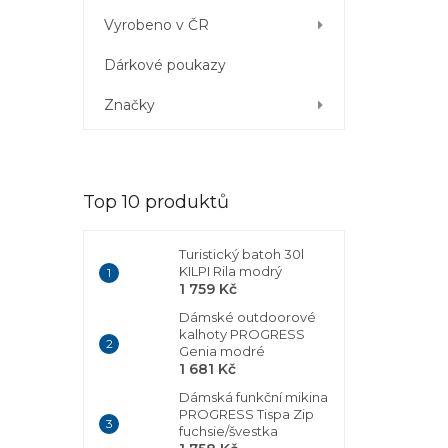
Vyrobeno v ČR
Dárkové poukazy
Značky
Top 10 produktů
Turistický batoh 30l
KILPI Rila modrý
1 759 Kč
Dámské outdoorové
kalhoty PROGRESS
Genia modré
1 681 Kč
Dámská funkční mikina
PROGRESS Tispa Zip
fuchsie/švestka