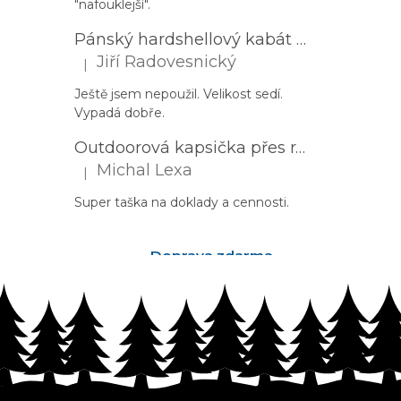
"nafouklejší".
Pánský hardshellový kabát HUSKY Nestia M zelený
Jiří Radovesnický
|
Hodnocení produktu je 5 z 5 hvězdiček.
Ještě jsem nepoužil. Velikost sedí.
Vypadá dobře.
Outdoorová kapsička přes rameno PROGRESS Corss Body černá
Michal Lexa
|
Hodnocení produktu je 5 z 5 hvězdiček.
Super taška na doklady a cennosti.
Doprava zdarma
nad 2500Kč
Z