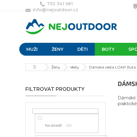
Přejít
732 341 581
na
info@nejoutdoor.cz
obsah
MUŽI
ŽENY
DĚTI
BOTY
SP
Domů
Ženy
Vesty
Dámská vesta LOAP žlutá
P
DÁMSK
o
s
Dámské s
t
praktické
r
a
n
Na skladě
0
n