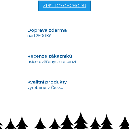
ZPĚT DO OBCHODU
Doprava zdarma
nad 2500Kč
Recenze zákazníků
tisíce ověřených recenzí
Kvalitní produkty
vyrobené v Česku
Vrácení zboží
bez problémů do 14 dnů