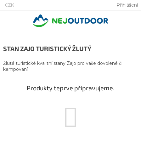
Přejít
CZK
Přihlášení
na
obsah
STAN ZAJO TURISTICKÝ ŽLUTÝ
Žluté turistické kvalitní stany Zajo pro vaše dovolené či
kempování.
Produkty teprve připravujeme.