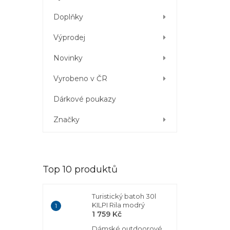
Doplňky
Výprodej
Novinky
Vyrobeno v ČR
Dárkové poukazy
Značky
Top 10 produktů
Turistický batoh 30l
KILPI Rila modrý
1 759 Kč
Dámské outdoorové