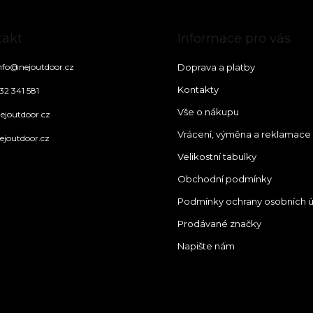
takt
Informace pro vás
nfo
@
nejoutdoor.cz
Doprava a platby
Kontakty
32 341 581
Vše o nákupu
ejoutdoor.cz
Vrácení, výměna a reklamace
ejoutdoor.cz
Velikostní tabulky
Obchodní podmínky
Podmínky ochrany osobních 
Prodávané značky
Napište nám