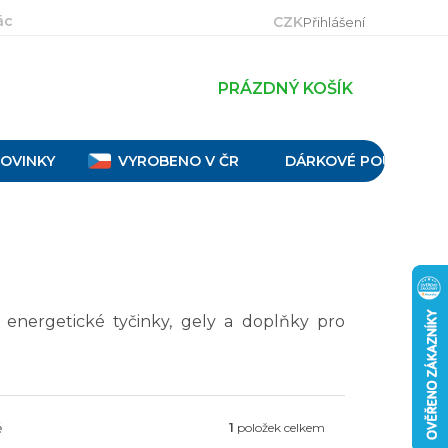
ácení, výměna a reklamace
Velikostní tabulky
Obch
CZK
Přihlášení
PRÁZDNÝ KOŠÍK
OVINKY
VYROBENO V ČR
DÁRKOVÉ POUKAZY
 energetické tyčinky, gely a doplňky pro
ě
1
položek celkem