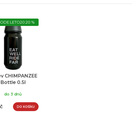
ODE:LETO20:20:%
ev CHIMPANZEE
Bottle 0.5l
do 3 dnů
Kč
DO KOŠÍKU