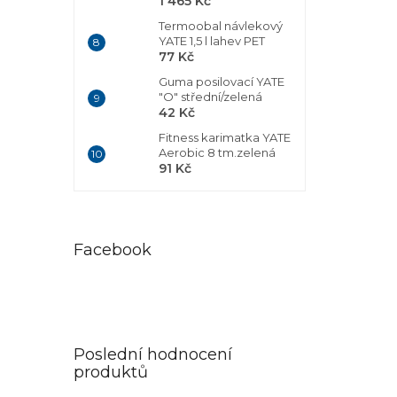
1 465 Kč
Termoobal návlekový
YATE 1,5 l lahev PET
77 Kč
Guma posilovací YATE
"O" střední/zelená
42 Kč
Fitness karimatka YATE
Aerobic 8 tm.zelená
91 Kč
Facebook
Poslední hodnocení
produktů