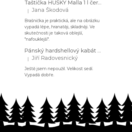
Taštička HUSKY Malla 1 l černá
Jana Škodová
|
Hodnocení produktu je 3 z 5 hvězdiček.
Brašnička je praktická, ale na obrázku
vypadá lépe, hranatěji, skladněji. Ve
skutečnosti je taková oblejší,
"nafouklejší".
Pánský hardshellový kabát HUSKY Nestia M zelený
Jiří Radovesnický
|
Hodnocení produktu je 5 z 5 hvězdiček.
Ještě jsem nepoužil. Velikost sedí.
Vypadá dobře.
Outdoorová kapsička přes rameno PROGRESS Corss Body černá
Michal Lexa
|
Hodnocení produktu je 5 z 5 hvězdiček.
Super taška na doklady a cennosti.
Z
á