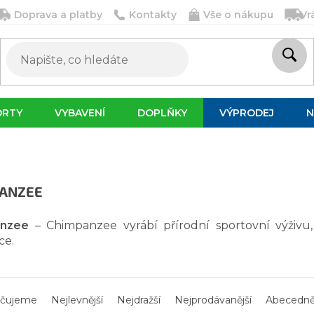
Doprava a platby
Kontakty
Vše o nákupu
Vr
ORTY
VYBAVENÍ
DOPLŇKY
VÝPRODEJ
N
ANZEE
nzee
– Chimpanzee vyrábí přírodní sportovní výživu,
ce.
čujeme
Nejlevnější
Nejdražší
Nejprodávanější
Abecedn