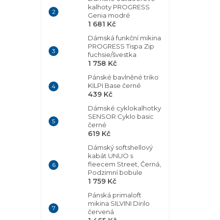
kalhoty PROGRESS
Genia modré
1 681 Kč
Dámská funkční mikina
PROGRESS Tispa Zip
fuchsie/švestka
1 758 Kč
Pánské bavlněné triko
KILPI Base černé
439 Kč
Dámské cyklokalhotky
SENSOR Cyklo basic
černé
619 Kč
Dámský softshellový
kabát UNUO s
fleecem Street, Černá,
Podzimní bobule
1 759 Kč
Pánská primaloft
mikina SILVINI Dirilo
červená