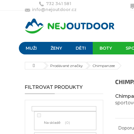
Přejít
732 341 581
na
info@nejoutdoor.cz
obsah
MUŽI
ŽENY
DĚTI
BOTY
SP
Domů
Prodávané značky
Chimpanzee
P
CHIMP
o
s
Chimpa
t
sportov
r
a
n
Ř
Na skladě
0
n
a
Doporu