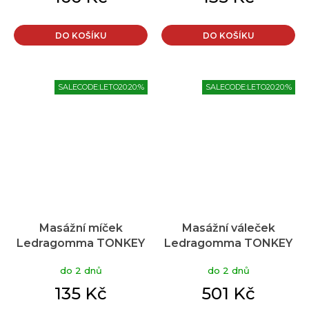
DO KOŠÍKU
DO KOŠÍKU
SALECODE:LETO20:20:%
SALECODE:LETO20:20:%
Masážní míček
Masážní váleček
Ledragomma TONKEY
Ledragomma TONKEY
ACTIVA SMALL 9/12
STIMU ROLL s
do 2 dnů
do 2 dnů
cm, červená
bodlinkami
135 Kč
501 Kč