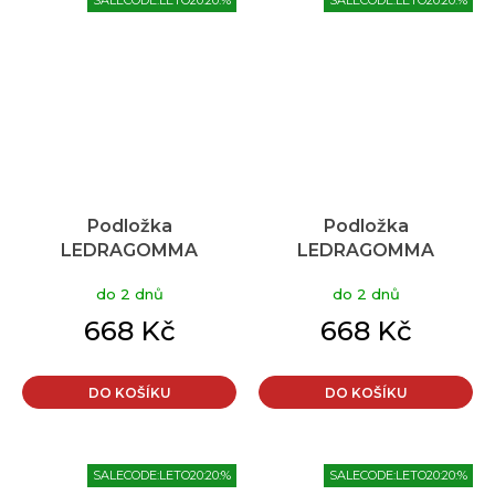
SALECODE:LETO20:20:%
SALECODE:LETO20:20:%
Podložka
Podložka
LEDRAGOMMA
LEDRAGOMMA
TONKEY Activa Disc
TONKEY Activa Disc
do 2 dnů
do 2 dnů
Maxafe 40 cm,
Maxafe 40 cm, modrá
limetková
668 Kč
668 Kč
DO KOŠÍKU
DO KOŠÍKU
SALECODE:LETO20:20:%
SALECODE:LETO20:20:%