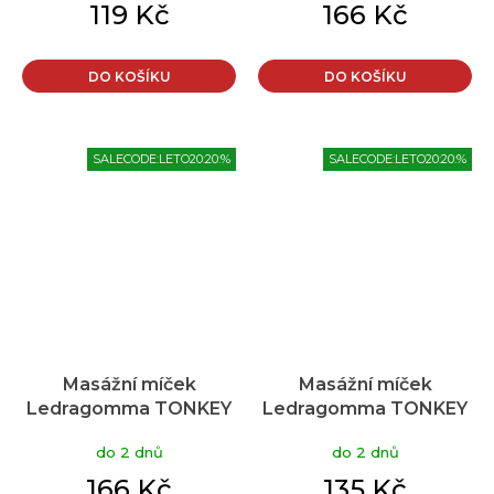
119 Kč
166 Kč
DO KOŠÍKU
DO KOŠÍKU
SALECODE:LETO20:20:%
SALECODE:LETO20:20:%
Masážní míček
Masážní míček
Ledragomma TONKEY
Ledragomma TONKEY
ACTIVA MEDIUM 13/16
ACTIVA SMALL 9/12 cm
do 2 dnů
do 2 dnů
cm, modrá
- žlutá
166 Kč
135 Kč