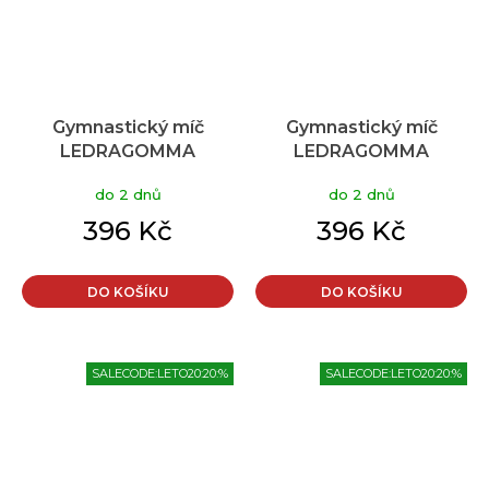
Gymnastický míč
Gymnastický míč
LEDRAGOMMA
LEDRAGOMMA
TONKEY GYMNASTIK
TONKEY GYMNASTIK
do 2 dnů
do 2 dnů
BALL Maxafe 42 cm
BALL Maxafe 42 cm
Typ: fialová
Typ: smetanová
396 Kč
396 Kč
DO KOŠÍKU
DO KOŠÍKU
SALECODE:LETO20:20:%
SALECODE:LETO20:20:%