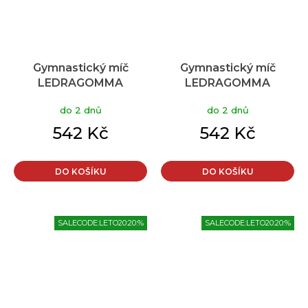
Gymnastický míč
Gymnastický míč
LEDRAGOMMA
LEDRAGOMMA
TONKEY GYMNASTIK
TONKEY GYMNASTIK
do 2 dnů
do 2 dnů
BALL Maxafe 65 cm
BALL Maxafe 65 cm
Typ: červená
Typ: modrá
542 Kč
542 Kč
DO KOŠÍKU
DO KOŠÍKU
SALECODE:LETO20:20:%
SALECODE:LETO20:20:%