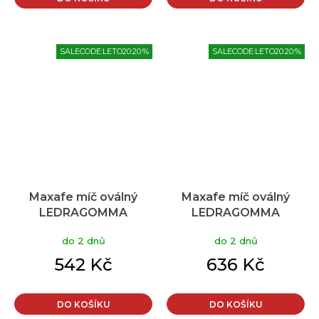
SALECODE:LETO20:20:%
SALECODE:LETO20:20:%
Maxafe míč oválný
Maxafe míč oválný
LEDRAGOMMA
LEDRAGOMMA
TONKEY EGG BALL
TONKEY EGG BALL
do 2 dnů
do 2 dnů
45x65 cm šedá
55x80 cm šedá
542 Kč
636 Kč
DO KOŠÍKU
DO KOŠÍKU