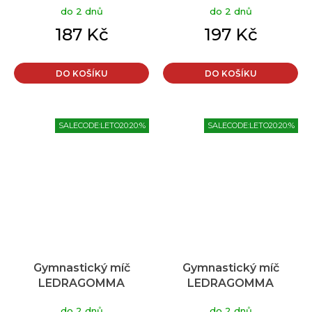
do 2 dnů
do 2 dnů
Maxafe 15 cm, fialová,
Maxafe 22 cm, fialová
krabička
187 Kč
197 Kč
DO KOŠÍKU
DO KOŠÍKU
SALECODE:LETO20:20:%
SALECODE:LETO20:20:%
Gymnastický míč
Gymnastický míč
LEDRAGOMMA
LEDRAGOMMA
TONKEY SOFFBALL
TONKEY SOFFBALL
do 2 dnů
do 2 dnů