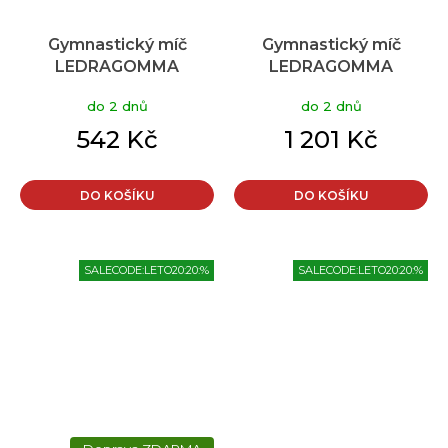
Gymnastický míč
Gymnastický míč
LEDRAGOMMA
LEDRAGOMMA
TONKEY GYMNASTIK
TONKEY PHYSIO BALL
do 2 dnů
do 2 dnů
BALL Maxafe 65 cm
BIOBASED 105 cm,
Typ: Zelená
limetková
542 Kč
1 201 Kč
DO KOŠÍKU
DO KOŠÍKU
SALECODE:LETO20:20:%
SALECODE:LETO20:20:%