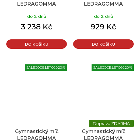
LEDRAGOMMA
LEDRAGOMMA
TONKEY PHYSIO BALL
TONKEY PHYSIO BALL
do 2 dnů
do 2 dnů
Maxafe 120 cm šedá
Maxafe 85 cm Typ:
šedá
3 238 Kč
929 Kč
DO KOŠÍKU
DO KOŠÍKU
SALECODE:LETO20:20:%
SALECODE:LETO20:20:%
ZDARMA
Gymnastický míč
Gymnastický míč
LEDRAGOMMA
LEDRAGOMMA