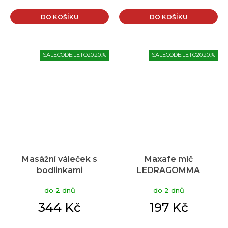
DO KOŠÍKU
DO KOŠÍKU
SALECODE:LETO20:20:%
SALECODE:LETO20:20:%
Masážní váleček s
Maxafe míč
bodlinkami
LEDRAGOMMA
Ledragomma TONKEY
TONKEY SOFFBALL 22
do 2 dnů
do 2 dnů
TWIN ROLL pár, modrá
cm, smetanová,
krabička
344 Kč
197 Kč