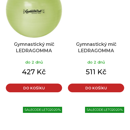
Gymnastický míč
Gymnastický míč
LEDRAGOMMA
LEDRAGOMMA
TONKEY Gymnastik
TONKEY Gymnastik
do 2 dnů
do 2 dnů
Ball BioBased 42 cm
Ball BioBased 53 cm
limetková
limetková
427 Kč
511 Kč
DO KOŠÍKU
DO KOŠÍKU
SALECODE:LETO20:20:%
SALECODE:LETO20:20:%