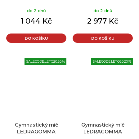
TONKEY PHYSIO BALL
TONKEY PHYSIO BALL
do 2 dnů
do 2 dnů
Maxafe 95 cm Typ:
Standard 120 cm,
šedá
oranžová
1 044 Kč
2 977 Kč
DO KOŠÍKU
DO KOŠÍKU
SALECODE:LETO20:20:%
SALECODE:LETO20:20:%
Gymnastický míč
Gymnastický míč
LEDRAGOMMA
LEDRAGOMMA
TONKEY SOFFBALL
TONKEY SOFFBALL