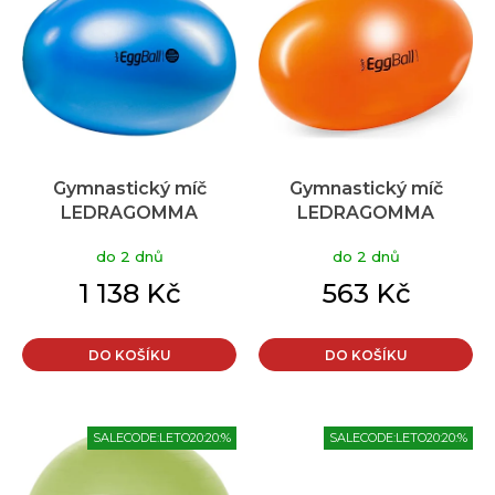
p
d
i
u
s
k
p
t
r
ů
o
d
u
Gymnastický míč
Gymnastický míč
k
LEDRAGOMMA
LEDRAGOMMA
t
TONKEY EGG BALL
TONKEY EGG BALL
ů
do 2 dnů
do 2 dnů
Maxafe oválný 85x125
Standard oválný 55x80
cm
cm oranžová
1 138 Kč
563 Kč
DO KOŠÍKU
DO KOŠÍKU
SALECODE:LETO20:20:%
SALECODE:LETO20:20:%