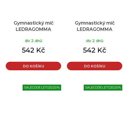
Gymnastický míč
Gymnastický míč
LEDRAGOMMA
LEDRAGOMMA
TONKEY GYMNASTIK
TONKEY GYMNASTIK
do 2 dnů
do 2 dnů
BALL Maxafe 65 cm
BALL Maxafe 65 cm
Typ: oranžová
Typ: Růžová
542 Kč
542 Kč
DO KOŠÍKU
DO KOŠÍKU
SALECODE:LETO20:20:%
SALECODE:LETO20:20:%