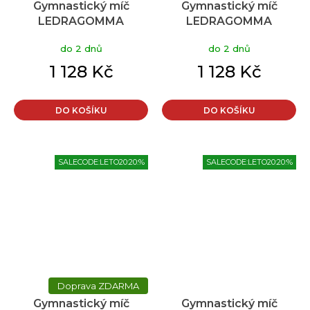
Gymnastický míč
Gymnastický míč
LEDRAGOMMA
LEDRAGOMMA
TONKEY PHYSIO BALL
TONKEY PHYSIO BALL
do 2 dnů
do 2 dnů
BIOBASED 95 cm
Maxafe 105 cm šedá
limetková
1 128 Kč
1 128 Kč
DO KOŠÍKU
DO KOŠÍKU
SALECODE:LETO20:20:%
SALECODE:LETO20:20:%
ZDARMA
Gymnastický míč
Gymnastický míč