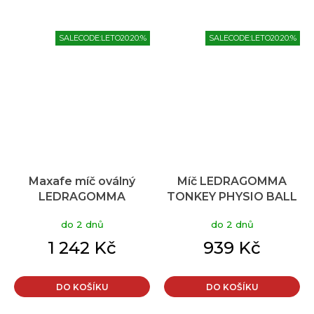
SALECODE:LETO20:20:%
SALECODE:LETO20:20:%
Maxafe míč oválný
Míč LEDRAGOMMA
LEDRAGOMMA
TONKEY PHYSIO BALL
TONKEY EGG BALL
Standard 95 cm,
do 2 dnů
do 2 dnů
85x125 cm šedá
červená
1 242 Kč
939 Kč
DO KOŠÍKU
DO KOŠÍKU