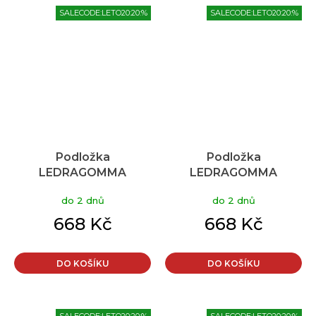
SALECODE:LETO20:20:%
SALECODE:LETO20:20:%
Podložka
Podložka
LEDRAGOMMA
LEDRAGOMMA
TONKEY Activa Disc
TONKEY Activa Disc
do 2 dnů
do 2 dnů
Maxafe 40 cm, černá
Maxafe 40 cm, červená
668 Kč
668 Kč
DO KOŠÍKU
DO KOŠÍKU