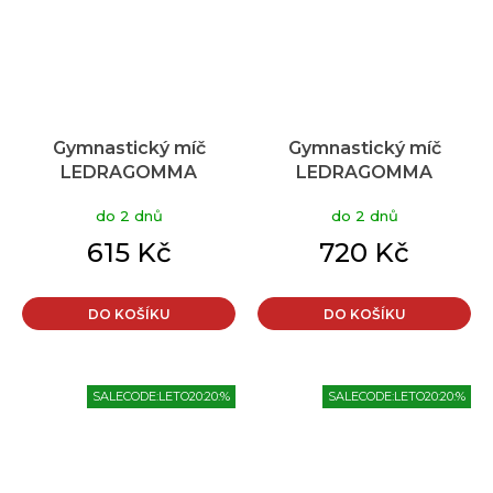
Gymnastický míč
Gymnastický míč
LEDRAGOMMA
LEDRAGOMMA
TONKEY Gymnastik
TONKEY Gymnastik
do 2 dnů
do 2 dnů
Ball BioBased 65 cm
Ball BioBased 75 cm
limetková
limetková
615 Kč
720 Kč
DO KOŠÍKU
DO KOŠÍKU
SALECODE:LETO20:20:%
SALECODE:LETO20:20:%