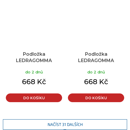
Podložka
Podložka
LEDRAGOMMA
LEDRAGOMMA
TONKEY Activa Disc
TONKEY Activa Disc
do 2 dnů
do 2 dnů
Maxafe 40 cm,
Maxafe 40 cm, růžová
oranžová
(fuchsia)
668 Kč
668 Kč
DO KOŠÍKU
DO KOŠÍKU
NAČÍST 31 DALŠÍCH