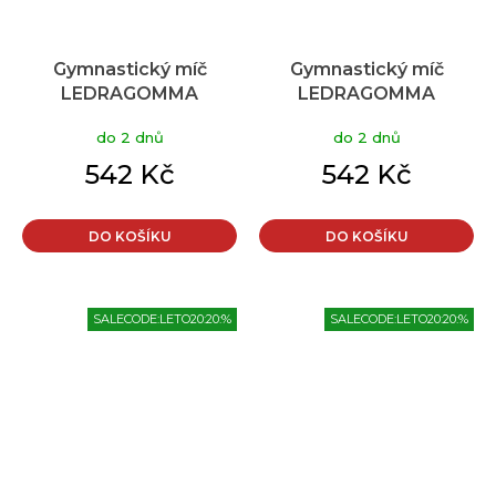
Gymnastický míč
Gymnastický míč
LEDRAGOMMA
LEDRAGOMMA
TONKEY GYMNASTIK
TONKEY GYMNASTIK
do 2 dnů
do 2 dnů
BALL Maxafe 65 cm
BALL Maxafe 65 cm
Typ: smetanová
Typ: šedá
542 Kč
542 Kč
DO KOŠÍKU
DO KOŠÍKU
SALECODE:LETO20:20:%
SALECODE:LETO20:20:%