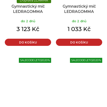
ZDARMA
Gymnastický míč
Gymnastický míč
LEDRAGOMMA
LEDRAGOMMA
TONKEY PHYSIO BALL
TONKEY PHYSIO BALL
do 2 dnů
do 2 dnů
BIOBASED 120 cm,
BIOBASED 85 cm
limetková
limetková
3 123 Kč
1 033 Kč
DO KOŠÍKU
DO KOŠÍKU
SALECODE:LETO20:20:%
SALECODE:LETO20:20:%