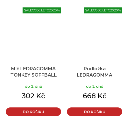
SALECODE:LETO20:20:%
SALECODE:LETO20:20:%
Míč LEDRAGOMMA
Podložka
TONKEY SOFFBALL
LEDRAGOMMA
Maxafe 40 cm, fialová,
TONKEY Activa Disc
do 2 dnů
do 2 dnů
krabička
Maxafe 40 cm, fialová
302 Kč
668 Kč
DO KOŠÍKU
DO KOŠÍKU