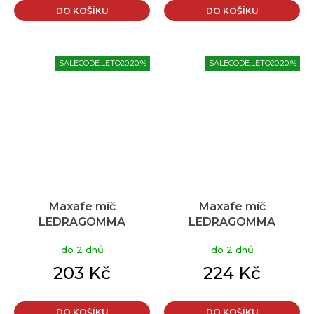
DO KOŠÍKU
DO KOŠÍKU
SALECODE:LETO20:20:%
SALECODE:LETO20:20:%
Maxafe míč
Maxafe míč
LEDRAGOMMA
LEDRAGOMMA
TONKEY SOFFBALL 26
TONKEY SOFFBALL 30
do 2 dnů
do 2 dnů
cm, modrá, krabička
cm, fialová, krabička
203 Kč
224 Kč
DO KOŠÍKU
DO KOŠÍKU