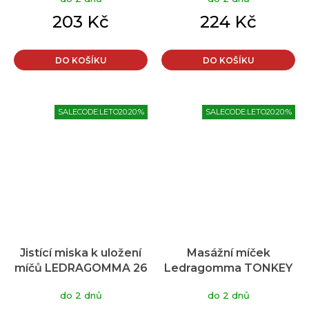
Maxafe 26 cm, fialová,
Maxafe 30 cm, šedo-
krabička
stříbrná, krabička
203 Kč
224 Kč
DO KOŠÍKU
DO KOŠÍKU
SALECODE:LETO20:20:%
SALECODE:LETO20:20:%
Jistící miska k uložení
Masážní míček
míčů LEDRAGOMMA 26
Ledragomma TONKEY
cm
ACTIVA MEDIUM 13/16
do 2 dnů
do 2 dnů
cm - zelená