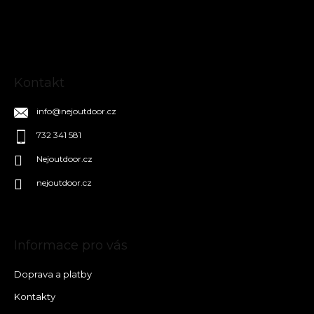
t
í
Kontakt
info
@
nejoutdoor.cz
732 341 581
Nejoutdoor.cz
nejoutdoor.cz
Informace pro vás
Doprava a platby
Kontakty