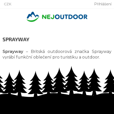
Přejít
CZK
Přihlášení
na
obsah
SPRAYWAY
Sprayway
– Britská outdoorová značka Sprayway
vyrábí funkční oblečení pro turistiku a outdoor.
Žádné produkty značky
Sprayway
nebyly nalezeny...
Z
á
p
a