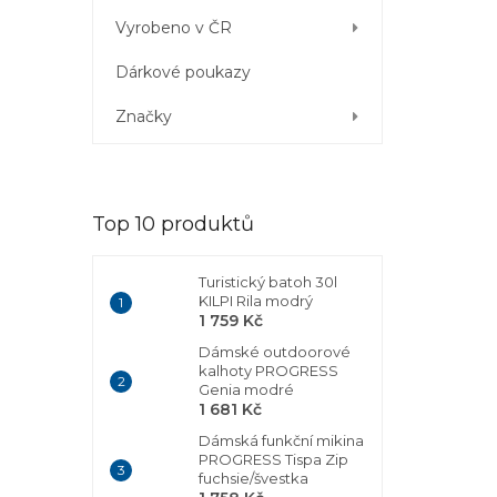
Vyrobeno v ČR
Dárkové poukazy
Značky
Top 10 produktů
Turistický batoh 30l
KILPI Rila modrý
1 759 Kč
Dámské outdoorové
kalhoty PROGRESS
Genia modré
1 681 Kč
Dámská funkční mikina
PROGRESS Tispa Zip
fuchsie/švestka