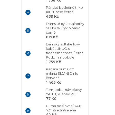
1 758 Kč
Pánské bavlněné triko
KILPI Base černé
439 Kč
Dámské cyklokalhotky
SENSOR Cyklo basic
černé
619 Kč
Dámský softshellový
kabát UNUO s
fleecem Street, Černá,
Podzimní bobule
1 759 Kč
Pánská primaloft
mikina SILVINI Dirilo
červená
1 465 Kč
Termoobal návlekový
YATE 1,5 l lahev PET
77 Kč
Guma posilovací YATE
"O" střední/zelená
42 Kč