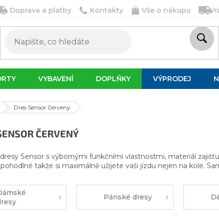
Doprava a platby
Kontakty
Vše o nákupu
Vr
ORTY
VYBAVENÍ
DOPLŇKY
VÝPRODEJ
N
Dres Sensor červený
SENSOR ČERVENÝ
dresy Sensor s výbornými funkčními vlastnostmi, materiál zajišťu
a pohodlné takže si maximálně užijete vaši jízdu nejen na kole. Sam
Dámské
Pánské dresy
Dě
dresy