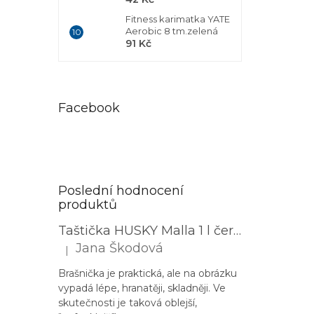
Fitness karimatka YATE
Aerobic 8 tm.zelená
91 Kč
Facebook
Poslední hodnocení
produktů
Taštička HUSKY Malla 1 l černá
Jana Škodová
|
Hodnocení produktu je 3 z 5 hvězdiček.
Brašnička je praktická, ale na obrázku
vypadá lépe, hranatěji, skladněji. Ve
skutečnosti je taková oblejší,