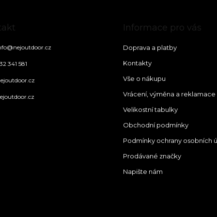
takt
Informace pro vás
nfo
@
nejoutdoor.cz
Doprava a platby
Kontakty
32 341 581
Vše o nákupu
ejoutdoor.cz
Vrácení, výměna a reklamace
ejoutdoor.cz
Velikostní tabulky
Obchodní podmínky
Podmínky ochrany osobních 
Prodávané značky
Napište nám