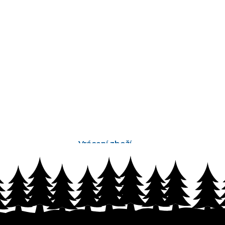
Vrácení zboží
bez problémů do 14 dnů