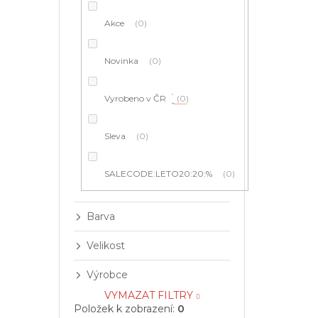
í
p
Akce
0
a
n
e
Novinka
0
l
Vyrobeno v ČR
0
Sleva
0
SALECODE:LETO20:20:%
0
Barva
Velikost
Výrobce
VYMAZAT FILTRY
Položek k zobrazení:
0