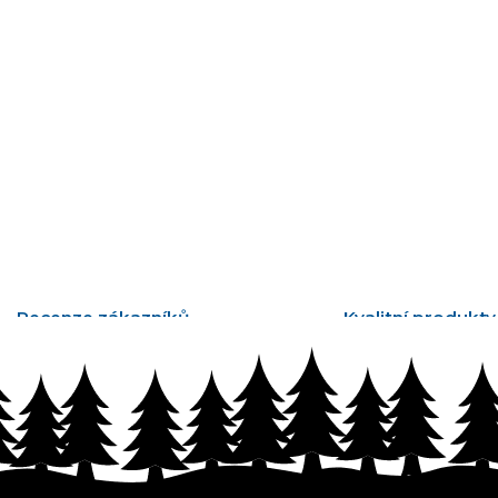
Recenze zákazníků
Kvalitní produkty
tisíce ověřených recenzí
vyrobené v Česku