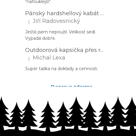
"nafouklejší".
Pánský hardshellový kabát HUSKY Nestia M zelený
Jiří Radovesnický
|
Hodnocení produktu je 5 z 5 hvězdiček.
Ještě jsem nepoužil. Velikost sedí.
Vypadá dobře.
Outdoorová kapsička přes rameno PROGRESS Corss Body černá
Michal Lexa
|
Hodnocení produktu je 5 z 5 hvězdiček.
Super taška na doklady a cennosti.
Doprava zdarma
nad 2500Kč
Z