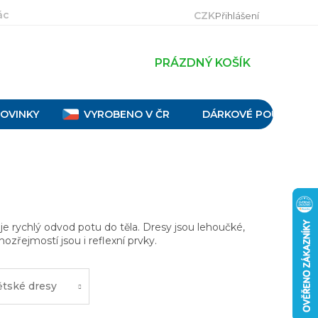
ácení, výměna a reklamace
Velikostní tabulky
Obch
CZK
Přihlášení
PRÁZDNÝ KOŠÍK
OVINKY
VYROBENO V ČR
DÁRKOVÉ POUKAZY
je rychlý odvod potu do těla. Dresy jsou lehoučké,
ozřejmostí jsou i reflexní prvky.
tské dresy