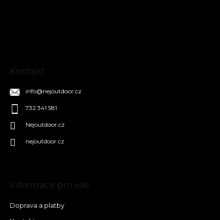
a
t
í
Kontakt
info
@
nejoutdoor.cz
732 341 581
Nejoutdoor.cz
nejoutdoor.cz
Informace pro vás
Doprava a platby