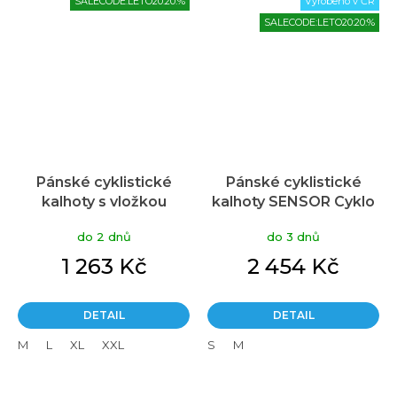
SALECODE:LETO20:20:%
Vyrobeno v ČR
SALECODE:LETO20:20:%
Pánské cyklistické
Pánské cyklistické
kalhoty s vložkou
kalhoty SENSOR Cyklo
PROGRESS Giro Winter
Race Zero true black
do 2 dnů
do 3 dnů
Bib Pad černé
1 263 Kč
2 454 Kč
DETAIL
DETAIL
M
L
XL
XXL
S
M