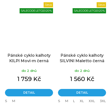
Sleva
Sleva
SALECODE:LETO20:20:%
SALECODE:LETO20:20:%
Pánské cyklo kalhoty
Pánské cyklo kalhoty
KILPI Movi-m černá
SILVINI Maletto černá
do 2 dnů
do 2 dnů
1 759 Kč
1 560 Kč
DETAIL
DETAIL
S
M
S
M
L
XL
XXL
3XL