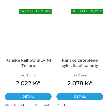
SALECODE:LETO20:20:%
SALECODE:LETO20:20:%
Pánské kalhoty SILVINI
Pánské zateplené
Tellaro
cyklistické kalhoty
CRAFT Core Bike Subz
do 2 dnů
do 2 dnů
Lumen Wind (C3) žluté
2 022 Kč
2 078 Kč
DETAIL
DETAIL
XS
S
M
L
XL
XXL
3XL
M
L