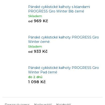
Pánské cyklistické kalhoty s kšandami
PROGRESS Giro Winter Bib černé
Skladem
969 Kč
od
Pánské cyklistické kalhoty PROGRESS Giro
Winter černé
Skladem
933 Kč
od
Pánské cyklistické kalhoty PROGRESS Giro
Winter Pad černé
do 2 dnů
1 098 Kč
Ř
a
Doporučujeme
Nejlevnější
Nejdražší