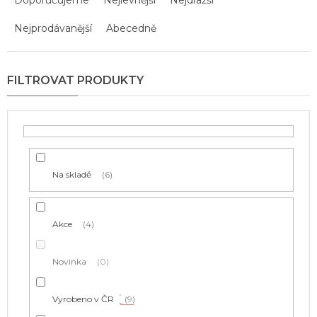
z
Nejprodávanější
Abecedně
e
n
í
p
r
o
d
u
k
t
Na skladě
6
ů
Akce
4
Novinka
0
Vyrobeno v ČR
9