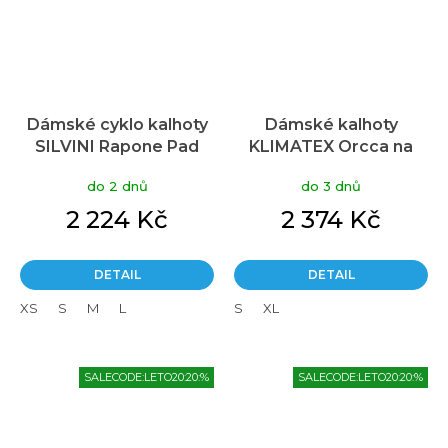
Dámské cyklo kalhoty
Dámské kalhoty
SILVINI Rapone Pad
KLIMATEX Orcca na
černá
horské kolo, černá, S
do 2 dnů
do 3 dnů
2 224 Kč
2 374 Kč
DETAIL
DETAIL
XS
S
M
L
S
XL
SALECODE:LETO20:20:%
SALECODE:LETO20:20:%