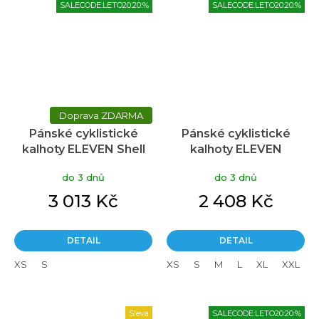
SALECODE:LETO20:20:%
SALECODE:LETO20:20:%
ZDARMA
Pánské cyklistické
Pánské cyklistické
kalhoty ELEVEN Shell
kalhoty ELEVEN
Thermo černé
do 3 dnů
do 3 dnů
3 013 Kč
2 408 Kč
DETAIL
DETAIL
XS
S
XS
S
M
L
XL
XXL
Sleva
SALECODE:LETO20:20:%