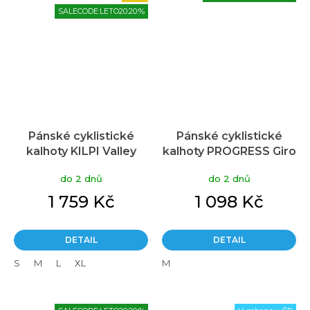
SALECODE:LETO20:20:%
Pánské cyklistické
Pánské cyklistické
kalhoty KILPI Valley
kalhoty PROGRESS Giro
černé
Winter Pad černé
do 2 dnů
do 2 dnů
1 759 Kč
1 098 Kč
DETAIL
DETAIL
S
M
L
XL
M