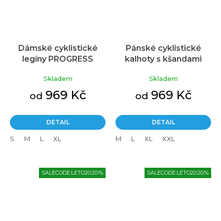
Dámské cyklistické
Pánské cyklistické
legíny PROGRESS
kalhoty s kšandami
Vuelta Winter Pad
PROGRESS Giro Winter
Skladem
Skladem
černé
Bib černé
969 Kč
969 Kč
od
od
DETAIL
DETAIL
S
M
L
XL
M
L
XL
XXL
SALECODE:LETO20:20:%
SALECODE:LETO20:20:%