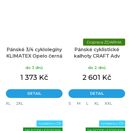
ZDARMA
Pánské 3/4 cyklolegíny
Pánské cyklistické
KLIMATEX Opelo černá
kalhoty CRAFT Adv
Offroad Subz černé
do 3 dnů
do 2 dnů
1 373 Kč
2 601 Kč
DETAIL
DETAIL
XL
2XL
S
M
L
XL
XXL
Vyrobeno v ČR
Vyrobeno v ČR
SALECODE:LETO20:20:%
SALECODE:LETO20:20:%