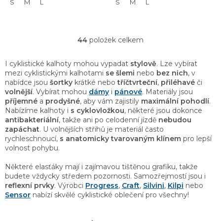
S
M
L
S
M
L
44
položek celkem
O
v
l
I cyklistické kalhoty mohou vypadat
stylově
. Lze vybírat
á
mezi cyklistickými kalhotami
se šlemi
nebo
bez nich
, v
d
nabídce jsou
šortky
krátké nebo
tříčtvrteční
,
přiléhavé
či
a
volnější
. Vybírat mohou
dámy
i
pánové
. Materiály jsou
c
příjemné
a
prodyšné
, aby vám zajistily
maximální pohodlí
.
í
Nabízíme kalhoty i
s cyklovložkou
, některé jsou dokonce
p
antibakteriální
, takže ani po celodenní jízdě
nebudou
r
zapáchat
. U volnějších střihů je materiál často
v
rychleschnoucí,
s anatomicky tvarovaným klínem
pro lepší
k
volnost pohybu.
y
v
Některé elasťáky mají i zajímavou tištěnou grafiku, takže
ý
budete vždycky středem pozornosti. Samozřejmostí jsou i
p
reflexní prvky
. Výrobci
Progress
,
Craft
,
Silvini
,
Kilpi
nebo
i
Sensor
nabízí skvělé cyklistické oblečení pro všechny!
s
u