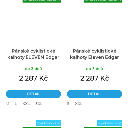
Pánské cyklistické
Pánské cyklistické
kalhoty ELEVEN Edgar
kalhoty Eleven Edgar
Vibe
Vortex
do 3 dnů
do 3 dnů
2 287 Kč
2 287 Kč
DETAIL
DETAIL
M
L
XXL
3XL
S
XXL
Vyrobeno v ČR
Vyrobeno v ČR