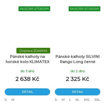
SALECODE:LETO20:20:%
SALECODE:LETO20:20:%
ZDARMA
Pánské kalhoty na
Pánské kalhoty SILVINI
horské kolo KLIMATEX
Rango Long černé
Orc černé
do 3 dnů
do 2 dnů
2 638 Kč
2 325 Kč
DETAIL
DETAIL
S
M
S
M
L
XL
XXL
3XL