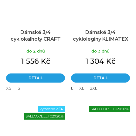
Dámské 3/4
Dámské 3/4
cyklokalhoty CRAFT
cyklolegíny KLIMATEX
Core Essence Knickers
Drixy černá
do 2 dnů
do 3 dnů
černé
1 556 Kč
1 304 Kč
DETAIL
DETAIL
XS
S
L
XL
2XL
Vyrobeno v ČR
SALECODE:LETO20:20:%
SALECODE:LETO20:20:%