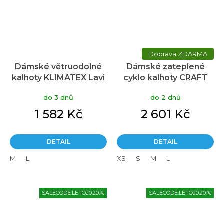
ZDARMA
Dámské větruodolné
Dámské zateplené
kalhoty KLIMATEX Lavi
cyklo kalhoty CRAFT
No-Wind vínová
Adv Subz Lumen Bib
do 3 dnů
do 2 dnů
Tights (C2) černé
1 582 Kč
2 601 Kč
DETAIL
DETAIL
M
L
XS
S
M
L
SALECODE:LETO20:20:%
SALECODE:LETO20:20:%