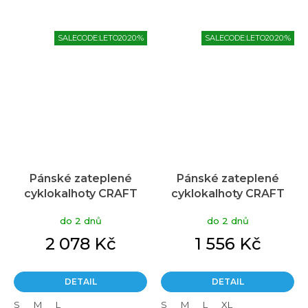
SALECODE:LETO20:20:%
SALECODE:LETO20:20:%
Pánské zateplené
Pánské zateplené
cyklokalhoty CRAFT
cyklokalhoty CRAFT
Adv Subz Lumen Bib
Core Subz Bib černé
do 2 dnů
do 2 dnů
černé
2 078 Kč
1 556 Kč
DETAIL
DETAIL
S
M
L
S
M
L
XL