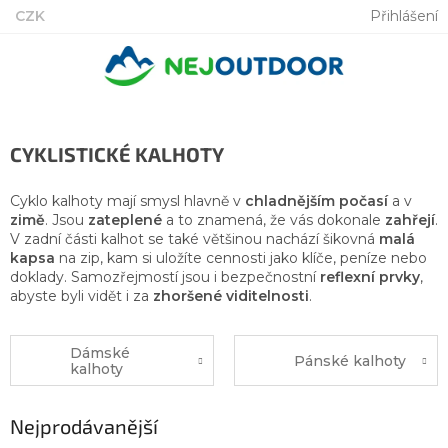
Přejít
CZK
Přihlášení
na
obsah
CYKLISTICKÉ KALHOTY
Cyklo kalhoty mají smysl hlavně v
chladnějším počasí
a
v
zimě
. Jsou
zateplené
a to znamená, že vás dokonale
zahřejí
.
V zadní části kalhot se také většinou nachází šikovná
malá
kapsa
na zip, kam si uložíte cennosti jako klíče, peníze nebo
doklady. Samozřejmostí jsou i bezpečnostní
reflexní prvky
,
abyste byli vidět i za
zhoršené viditelnosti
.
Dámské
Pánské kalhoty
kalhoty
Nejprodávanější