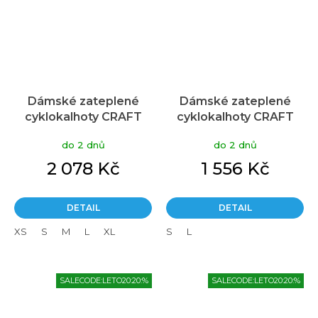
Dámské zateplené
Dámské zateplené
cyklokalhoty CRAFT
cyklokalhoty CRAFT
Adv Bike Subz Insulate
Core Subz Bib Tights
do 2 dnů
do 2 dnů
Bib Tights (C2) černé
(C3) černé
2 078 Kč
1 556 Kč
DETAIL
DETAIL
XS
S
M
L
XL
S
L
SALECODE:LETO20:20:%
SALECODE:LETO20:20:%