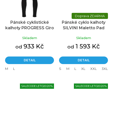
ZDARMA
Pánské cyklistické
Pánské cyklo kalhoty
kalhoty PROGRESS Giro
SILVINI Maletto Pad
Winter černé
černá
Skladem
Skladem
933 Kč
1 593 Kč
od
od
DETAIL
DETAIL
M
L
S
M
L
XL
XXL
3XL
SALECODE:LETO20:20:%
SALECODE:LETO20:20:%