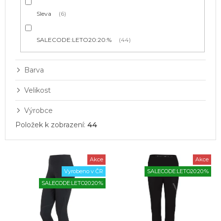
Sleva
6
SALECODE:LETO20:20:%
44
Barva
Velikost
Výrobce
Položek k zobrazení:
44
V
Akce
Akce
ý
Vyrobeno v ČR
SALECODE:LETO20:20:%
p
SALECODE:LETO20:20:%
i
s
p
r