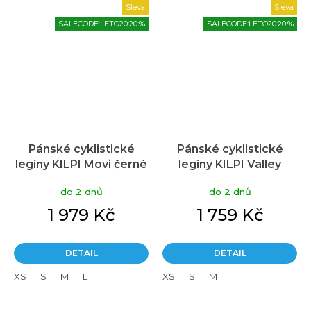
Sleva
Sleva
SALECODE:LETO20:20:%
SALECODE:LETO20:20:%
Pánské cyklistické
Pánské cyklistické
legíny KILPI Movi černé
legíny KILPI Valley
černé
do 2 dnů
do 2 dnů
1 979 Kč
1 759 Kč
DETAIL
DETAIL
XS
S
M
L
XS
S
M