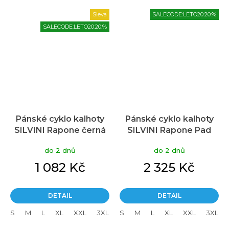
Sleva
SALECODE:LETO20:20:%
SALECODE:LETO20:20:%
Pánské cyklo kalhoty
Pánské cyklo kalhoty
SILVINI Rapone černá
SILVINI Rapone Pad
černá
do 2 dnů
do 2 dnů
1 082 Kč
2 325 Kč
DETAIL
DETAIL
S
M
L
XL
XXL
3XL
S
M
L
XL
XXL
3XL