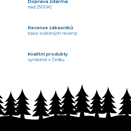
Doprava zdarma
nad 2500Kč
Recenze zákazníků
tisíce ověřených recenzí
Kvalitní produkty
vyrobené v Česku
Vrácení zboží
bez problémů do 14 dnů
Z
á
p