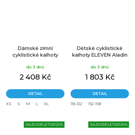
Dámské zimní
Dětské cyklistické
cyklistické kalhoty
kalhoty ELEVEN Aladin
ELEVEN Thermo Black
Thermo
do 3 dnů
do 3 dnů
2 408 Kč
1 803 Kč
DETAIL
DETAIL
XS
S
M
L
XL
116-122
152-158
SALECODE:LETO20:20:%
SALECODE:LETO20:20:%