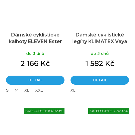
Dámské cyklistické
Dámské cyklistické
kalhoty ELEVEN Ester
legíny KLIMATEX Vaya
Euphoria
černá
do 3 dnů
do 3 dnů
2 166 Kč
1 582 Kč
DETAIL
DETAIL
S
M
XL
XXL
XL
SALECODE:LETO20:20:%
SALECODE:LETO20:20:%