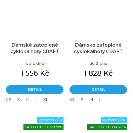
Dámské zateplené
Dámské zateplené
cyklokalhoty CRAFT
cyklokalhoty CRAFT
Core Subz Lumen Wind
Core Subz Wind Tights
do 2 dnů
do 2 dnů
Tights (C3) šedé
(C3) černé
1 556 Kč
1 828 Kč
DETAIL
DETAIL
XS
S
M
L
XL
XS
S
M
L
Vyrobeno v ČR
Vyrobeno v ČR
SALECODE:LETO20:20:%
SALECODE:LETO20:20:%