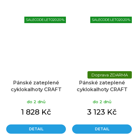
SALECODE:LETO20:20:%
SALECODE:LETO20:20:%
ZDARMA
Pánské zateplené
Pánské zateplené
cyklokalhoty CRAFT
cyklokalhoty CRAFT
Core Subz Wind Bib
Pro Subz Wind Bib
do 2 dnů
do 2 dnů
černé
černé
1 828 Kč
3 123 Kč
DETAIL
DETAIL