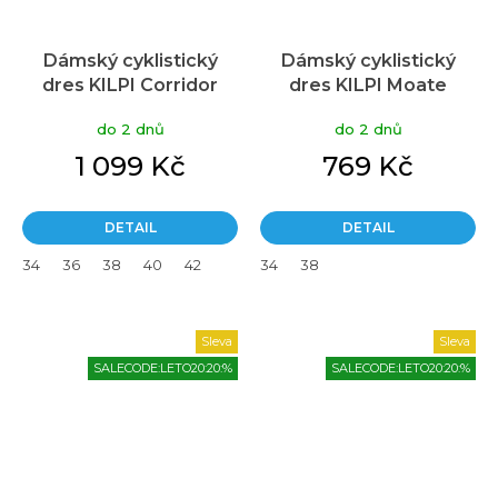
Dámský cyklistický
Dámský cyklistický
dres KILPI Corridor
dres KILPI Moate
modrý
modrý
do 2 dnů
do 2 dnů
1 099 Kč
769 Kč
DETAIL
DETAIL
34
36
38
40
42
34
38
Sleva
Sleva
SALECODE:LETO20:20:%
SALECODE:LETO20:20:%