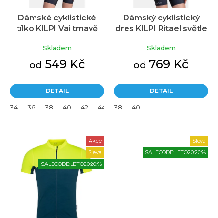
u
Dámské cyklistické
Dámský cyklistický
k
tílko KILPI Vai tmavě
dres KILPI Ritael světle
t
modré
růžový
ů
Skladem
Skladem
549 Kč
769 Kč
od
od
DETAIL
DETAIL
34
36
38
40
42
44
38
46
40
Akce
Sleva
Sleva
SALECODE:LETO20:20:%
SALECODE:LETO20:20:%