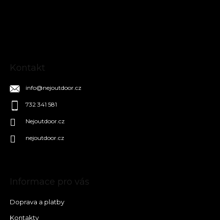
a
t
í
Kontakt
info
@
nejoutdoor.cz
732 341 581
Nejoutdoor.cz
nejoutdoor.cz
Informace pro vás
Doprava a platby
Kontakty