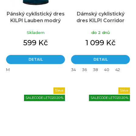
Pánský cyklistický dres
Dámský cyklistický
KILPI Lauben modrý
dres KILPI Corridor
modrý
Skladem
do 2 dnů
599 Kč
1 099 Kč
DETAIL
DETAIL
M
34
36
38
40
42
Sleva
Sleva
SALECODE:LETO20:20:%
SALECODE:LETO20:20:%