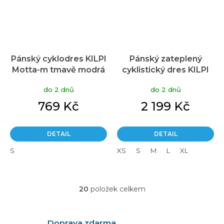
Pánský cyklodres KILPI
Pánský zateplený
Motta-m tmavě modrá
cyklistický dres KILPI
Moveto tmavě modrý
do 2 dnů
do 2 dnů
769 Kč
2 199 Kč
DETAIL
DETAIL
S
XS
S
M
L
XL
20
položek celkem
O
v
l
á
Doprava zdarma