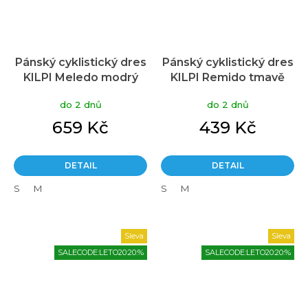
Pánský cyklistický dres
Pánský cyklistický dres
KILPI Meledo modrý
KILPI Remido tmavě
modrý
do 2 dnů
do 2 dnů
659 Kč
439 Kč
DETAIL
DETAIL
S
M
S
M
Sleva
Sleva
SALECODE:LETO20:20:%
SALECODE:LETO20:20:%