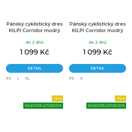
Pánský cyklistický dres
Pánský cyklistický dres
KILPI Corridor modrý
KILPI Corridor modrý
do 2 dnů
do 2 dnů
1 099 Kč
1 099 Kč
DETAIL
DETAIL
XS
L
XL
XS
S
Sleva
Sleva
SALECODE:LETO20:20:%
SALECODE:LETO20:20:%