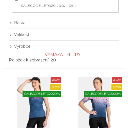
SALECODE:LETO20:20:%
20
Barva
Velikost
Výrobce
VYMAZAT FILTRY
Položek k zobrazení:
20
V
Akce
Akce
ý
Sleva
Sleva
p
SALECODE:LETO20:20:%
SALECODE:LETO20:20:%
i
s
p
r
o
d