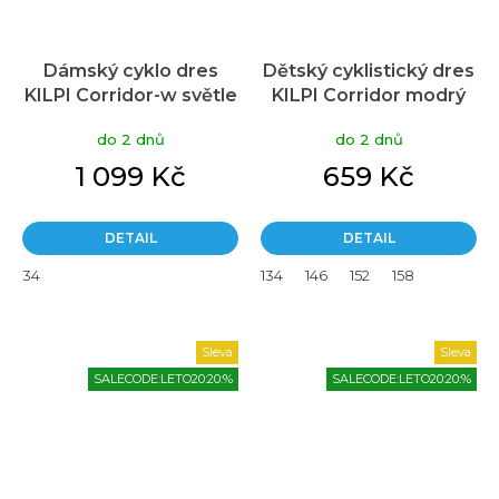
Dámský cyklo dres
Dětský cyklistický dres
KILPI Corridor-w světle
KILPI Corridor modrý
modrá
do 2 dnů
do 2 dnů
1 099 Kč
659 Kč
DETAIL
DETAIL
34
134
146
152
158
Sleva
Sleva
SALECODE:LETO20:20:%
SALECODE:LETO20:20:%