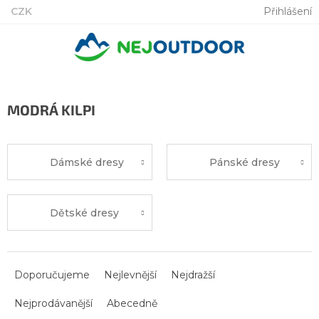
Přejít
CZK
Přihlášení
na
obsah
MODRÁ KILPI
Dámské dresy
Pánské dresy
Dětské dresy
Ř
a
Doporučujeme
Nejlevnější
Nejdražší
z
Nejprodávanější
Abecedně
e