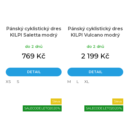
Pánský cyklistický dres
Pánský cyklistický dres
KILPI Saletta modrý
KILPI Vulcano modrý
do 2 dnů
do 2 dnů
769 Kč
2 199 Kč
DETAIL
DETAIL
XS
S
M
L
XL
Sleva
Sleva
SALECODE:LETO20:20:%
SALECODE:LETO20:20:%