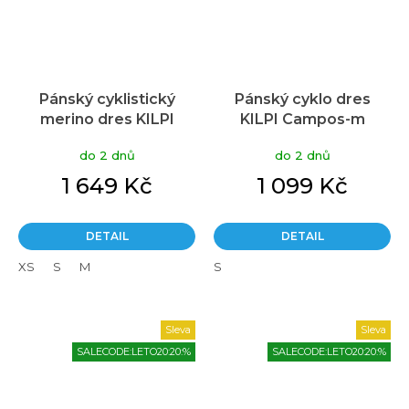
Pánský cyklistický
Pánský cyklo dres
merino dres KILPI
KILPI Campos-m
Petrana tmavě modrý
modrá
do 2 dnů
do 2 dnů
1 649 Kč
1 099 Kč
DETAIL
DETAIL
XS
S
M
S
Sleva
Sleva
SALECODE:LETO20:20:%
SALECODE:LETO20:20:%