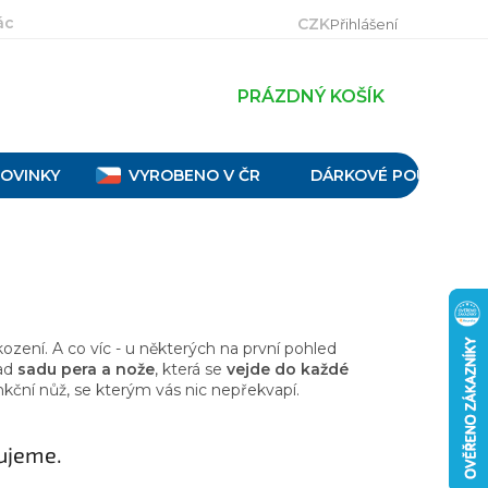
ácení, výměna a reklamace
Velikostní tabulky
Obch
CZK
Přihlášení
PRÁZDNÝ KOŠÍK
OVINKY
VYROBENO V ČR
DÁRKOVÉ POUKAZY
ení. A co víc - u některých na první pohled
lad
sadu pera a nože
, která se
vejde do každé
nkční nůž, se kterým vás nic nepřekvapí.
ujeme.