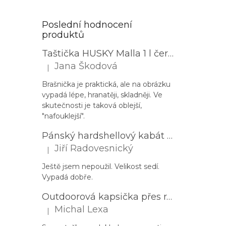
Poslední hodnocení
produktů
Taštička HUSKY Malla 1 l černá
Jana Škodová
|
Hodnocení produktu je 3 z 5 hvězdiček.
Brašnička je praktická, ale na obrázku
vypadá lépe, hranatěji, skladněji. Ve
skutečnosti je taková oblejší,
"nafouklejší".
Pánský hardshellový kabát HUSKY Nestia M zelený
Jiří Radovesnický
|
Hodnocení produktu je 5 z 5 hvězdiček.
Ještě jsem nepoužil. Velikost sedí.
Vypadá dobře.
Outdoorová kapsička přes rameno PROGRESS Corss Body černá
Michal Lexa
|
Hodnocení produktu je 5 z 5 hvězdiček.