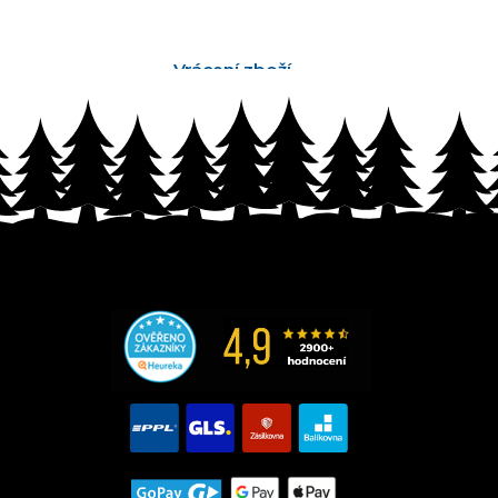
Vrácení zboží
bez problémů do 14 dnů