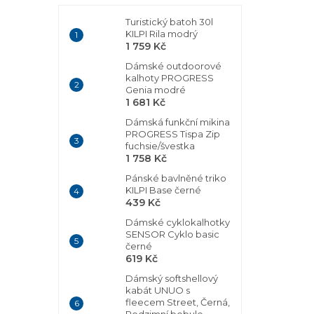
Turistický batoh 30l
KILPI Rila modrý
1 759 Kč
Dámské outdoorové
kalhoty PROGRESS
Genia modré
1 681 Kč
Dámská funkční mikina
PROGRESS Tispa Zip
fuchsie/švestka
1 758 Kč
Pánské bavlněné triko
KILPI Base černé
439 Kč
Dámské cyklokalhotky
SENSOR Cyklo basic
černé
619 Kč
Dámský softshellový
kabát UNUO s
fleecem Street, Černá,