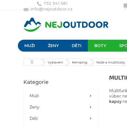
Přejít
732 341 581
na
info@nejoutdoor.cz
obsah
MUŽI
ŽENY
DĚTI
BOTY
SP
Domů
Vybavení
Kemping
Nože a multitooly
P
MULTI
Přeskočit
Kategorie
o
kategorie
s
Multifun
t
Muži
vůbec ne
r
kapsy
ne
Ženy
a
n
Děti
n