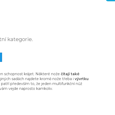
tní kategorie.
jen schopnost krájet. Některé nože
čítají také
V jiných sadách najdete kromě nože třeba i
vývrtku
í patří především to, že jeden multifunkční nůž
e vám vejde naprosto kamkoliv.