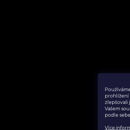
Ins
Používáme
prohlížení
zlepšovali
Vašem souk
podle sebe
Více infor