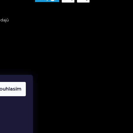
údajů
ouhlasím