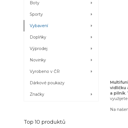
í
Boty
p
a
Sporty
n
e
Vybavení
l
Doplňky
Výprodej
Novinky
Vyrobeno v ČR
Multifun
Dárkové poukazy
vidličku 
a pilník
.
Značky
využijet
Na naše
Top 10 produktů