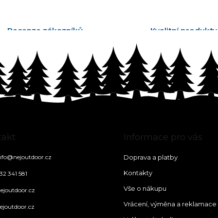
Recenze zákazníků
Kvalitní produkty
tisíce ověřených recenzí
vyrobené v Česku
takt
Informace pro vás
nfo
@
nejoutdoor.cz
Doprava a platby
Kontakty
32 341 581
Vše o nákupu
ejoutdoor.cz
Vrácení, výměna a reklamace
ejoutdoor.cz