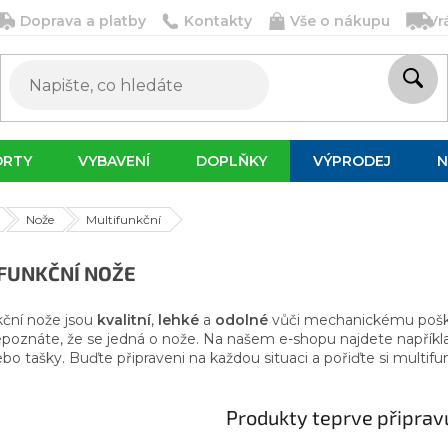
Doprava a platby
Kontakty
Vše o nákupu
Vr
ORTY
VYBAVENÍ
DOPLŇKY
VÝPRODEJ
N
Nože
Multifunkční
FUNKČNÍ NOŽE
kční nože jsou
kvalitní
,
lehké
a
odolné
vůči mechanickému poškoz
poznáte, že se jedná o nože. Na našem e-shopu najdete napřík
bo tašky. Buďte připraveni na každou situaci a pořiďte si multifu
Produkty teprve připrav