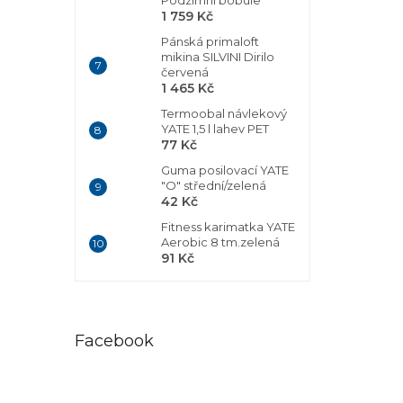
Podzimní bobule
1 759 Kč
Pánská primaloft
mikina SILVINI Dirilo
červená
1 465 Kč
Termoobal návlekový
YATE 1,5 l lahev PET
77 Kč
Guma posilovací YATE
"O" střední/zelená
42 Kč
Fitness karimatka YATE
Aerobic 8 tm.zelená
91 Kč
Facebook