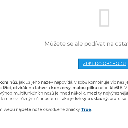
Můžete se ale podívat na osta
ZPĚT DO OBCHODU
kční nůž
, jak už jeho název napovídá, v sobě kombinuje víc než 
a lžíci
,
otvírák na lahve
a
konzervy
,
malou pilku
nebo
kleště
. 
 Výhod multifunkčních nožů je hned několik, mezi ty nejvýraznějš
e k mnoha různým činnostem. Také je
lehký a skladný
, proto s
m webu najdete nože osvědčené značky
True
.