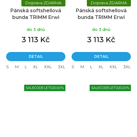
ZDARMA
ZDARMA
Pánská softshellová
Pánská softshellová
bunda TRIMM Erwi
bunda TRIMM Erwi
Hard jeans blue/dark
Hard red/červená
do 3 dnů
do 3 dnů
lagoon
3 113 Kč
3 113 Kč
DETAIL
DETAIL
S
M
L
XL
XXL
3XL
S
M
L
XL
XXL
3XL
SALECODE:LETO20:20:%
SALECODE:LETO20:20:%