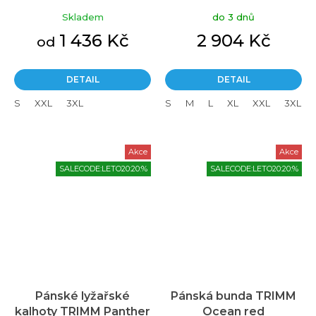
černé
Skladem
do 3 dnů
1 436 Kč
2 904 Kč
od
DETAIL
DETAIL
S
XXL
3XL
S
M
L
XL
XXL
3XL
Akce
Akce
SALECODE:LETO20:20:%
SALECODE:LETO20:20:%
Pánské lyžařské
Pánská bunda TRIMM
kalhoty TRIMM Panther
Ocean red