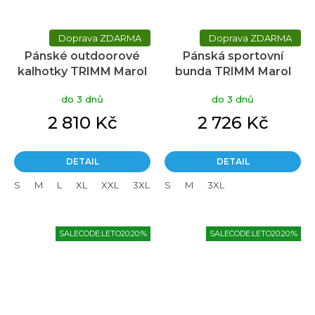
ZDARMA
ZDARMA
Pánské outdoorové
Pánská sportovní
kalhotky TRIMM Marol
bunda TRIMM Marol
Pants khaki
khaki
do 3 dnů
do 3 dnů
2 810 Kč
2 726 Kč
DETAIL
DETAIL
S
M
L
XL
XXL
3XL
S
M
3XL
SALECODE:LETO20:20:%
SALECODE:LETO20:20:%