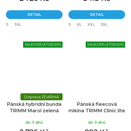
5,0
z
5
DETAIL
DETAIL
hvězdiček.
S
3XL
S
XL
XXL
3XL
SALECODE:LETO20:20:%
SALECODE:LETO20:20:%
ZDARMA
Pánská hybridní bunda
Pánská fleecová
TRIMM Marol zelená
mikina TRIMM Clinic lite
Průměrné
khaki/grey melange
hodnocení
do 3 dnů
do 3 dnů
produktu
je