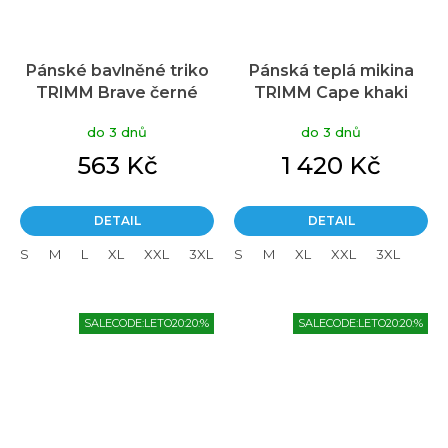
Pánské bavlněné triko
Pánská teplá mikina
TRIMM Brave černé
TRIMM Cape khaki
do 3 dnů
do 3 dnů
563 Kč
1 420 Kč
DETAIL
DETAIL
S
M
L
XL
XXL
3XL
S
M
XL
XXL
3XL
SALECODE:LETO20:20:%
SALECODE:LETO20:20:%