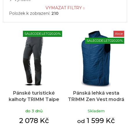
VYMAZAT FILTRY
Položek k zobrazení:
210
V
SALECODE:LETO20:20:%
Akce
ý
SALECODE:LETO20:20:%
p
i
s
p
r
o
d
u
Pánské turistické
Pánská lehká vesta
k
kalhoty TRIMM Taipe
TRIMM Zen Vest modrá
t
Průměrné
černé
hodnocení
ů
do 3 dnů
Skladem
produktu
je
2 078 Kč
1 599 Kč
od
5,0
z