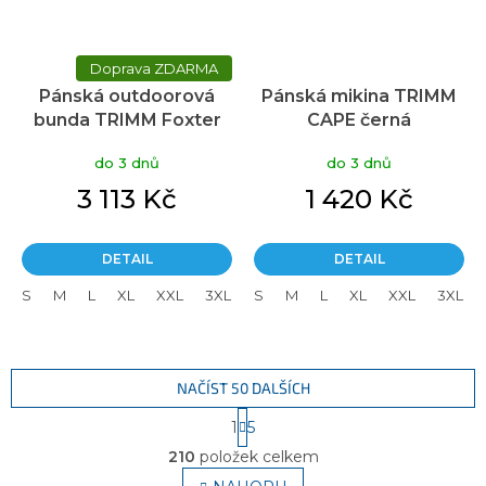
ZDARMA
Pánská outdoorová
Pánská mikina TRIMM
bunda TRIMM Foxter
CAPE černá
khaki
do 3 dnů
do 3 dnů
3 113 Kč
1 420 Kč
DETAIL
DETAIL
S
M
L
XL
XXL
3XL
S
M
L
XL
XXL
3XL
NAČÍST 50 DALŠÍCH
S
1
5
t
O
r
210
položek celkem
v
á