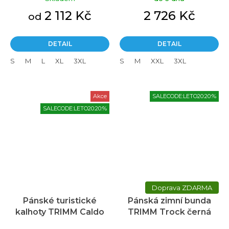
2 112 Kč
2 726 Kč
od
DETAIL
DETAIL
S
M
L
XL
3XL
S
M
XXL
3XL
Akce
SALECODE:LETO20:20:%
SALECODE:LETO20:20:%
ZDARMA
Pánské turistické
Pánská zimní bunda
kalhoty TRIMM Caldo
TRIMM Trock černá
černé