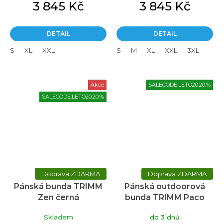
3 845 Kč
3 845 Kč
DETAIL
DETAIL
S
XL
XXL
S
M
XL
XXL
3XL
Akce
SALECODE:LETO20:20:%
SALECODE:LETO20:20:%
ZDARMA
ZDARMA
Pánská bunda TRIMM
Pánská outdoorová
Zen černá
bunda TRIMM Paco
oranžová
Skladem
do 3 dnů