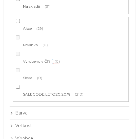
t
Na skladě
31
ů
Akce
29
Novinka
0
Vyrobeno v ČR
0
Sleva
0
SALECODE:LETO20:20:%
210
Barva
Velikost
Výrobce