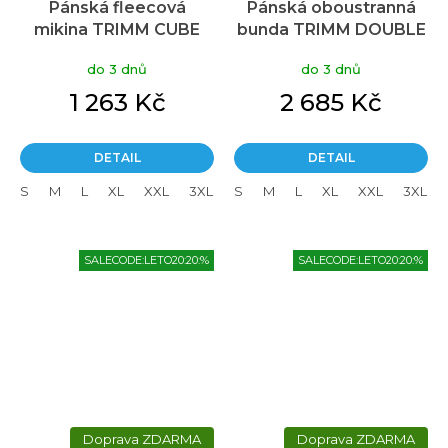
Pánská fleecová
Pánská oboustranná
mikina TRIMM CUBE
bunda TRIMM DOUBLE
orange
mustard/ dark lagoon
do 3 dnů
do 3 dnů
1 263 Kč
2 685 Kč
DETAIL
DETAIL
S
M
L
XL
XXL
3XL
S
M
L
XL
XXL
3XL
SALECODE:LETO20:20:%
SALECODE:LETO20:20:%
ZDARMA
ZDARMA