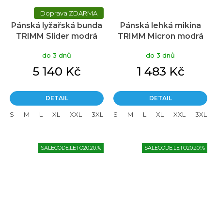
ZDARMA
Pánská lyžařská bunda
Pánská lehká mikina
TRIMM Slider modrá
TRIMM Micron modrá
do 3 dnů
do 3 dnů
5 140 Kč
1 483 Kč
DETAIL
DETAIL
S
M
L
XL
XXL
3XL
S
M
L
XL
XXL
3XL
SALECODE:LETO20:20:%
SALECODE:LETO20:20:%