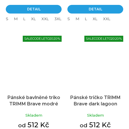
DETAIL
DETAIL
S
M
L
XL
XXL
3XL
S
M
L
XL
XXL
SALECODE:LETO20:20:%
SALECODE:LETO20:20:%
Pánské bavlněné triko
Pánské tričko TRIMM
TRIMM Brave modré
Brave dark lagoon
Skladem
Skladem
512 Kč
512 Kč
od
od