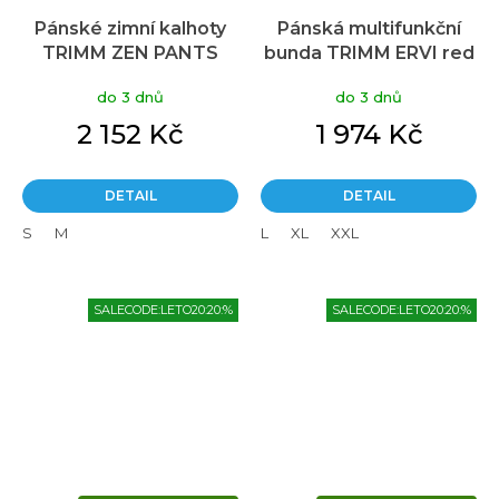
Pánské zimní kalhoty
Pánská multifunkční
TRIMM ZEN PANTS
bunda TRIMM ERVI red
dark lagoon
do 3 dnů
do 3 dnů
2 152 Kč
1 974 Kč
DETAIL
DETAIL
S
M
L
XL
XXL
SALECODE:LETO20:20:%
SALECODE:LETO20:20:%