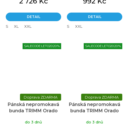
2 726 Kč
992 Kč
5,0
z
5
DETAIL
DETAIL
hvězdiček.
S
XL
XXL
S
XXL
SALECODE:LETO20:20:%
SALECODE:LETO20:20:%
ZDARMA
ZDARMA
Pánská nepromokavá
Pánská nepromokavá
bunda TRIMM Orado
bunda TRIMM Orado
tmavě modrá
červená
do 3 dnů
do 3 dnů