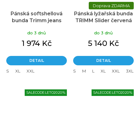
ZDARMA
Pánská softshellová
Pánská lyžařská bunda
bunda Trimm jeans
TRIMM Slider červená
blue/dark lagoon
do 3 dnů
do 3 dnů
1 974 Kč
5 140 Kč
DETAIL
DETAIL
S
XL
XXL
S
M
L
XL
XXL
3XL
SALECODE:LETO20:20:%
SALECODE:LETO20:20:%