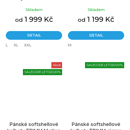
grey melange
Skladem
Skladem
1 999 Kč
1 199 Kč
od
od
DETAIL
DETAIL
L
XL
XXL
M
Akce
SALECODE:LETO20:20:%
SALECODE:LETO20:20:%
Pánské softshellové
Pánské softshellové