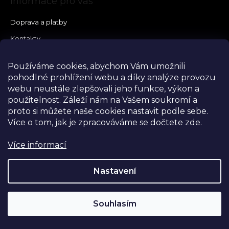
Informace pro vás
Doprava a platby
Kontakty
Vše o nákupu
Používáme cookies, abychom Vám umožnili
Vrácení, výměna a reklamace
pohodlné prohlížení webu a díky analýze provozu
Velikostní tabulky
webu neustále zlepšovali jeho funkce, výkon a
použitelnost.
Záleží nám na Vašem soukromí a
Obchodní podmínky
proto si můžete naše cookies nastavit podle sebe.
Podmínky ochrany osobních údajů
Více o tom, jak je zpracováváme se dočtete zde.
Prodávané značky
Více informací
Napište nám
Nastavení
Souhlasím