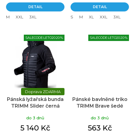
5
DETAIL
DETAIL
hvězdiček.
M
XXL
3XL
S
M
XL
XXL
3XL
SALECODE:LETO20:20:%
SALECODE:LETO20:20:%
ZDARMA
Pánská lyžařská bunda
Pánské bavlněné triko
TRIMM Slider černá
TRIMM Brave šedé
do 3 dnů
do 3 dnů
5 140 Kč
563 Kč