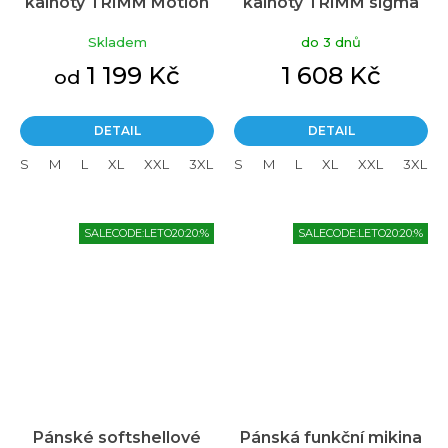
kalhoty TRIMM Motion
kalhoty TRIMM sigma
black
black
Skladem
do 3 dnů
1 199 Kč
1 608 Kč
od
DETAIL
DETAIL
S
M
L
XL
XXL
3XL
S
M
L
XL
XXL
3XL
SALECODE:LETO20:20:%
SALECODE:LETO20:20:%
Pánské softshellové
Pánská funkční mikina