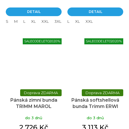
DETAIL
DETAIL
S
M
L
XL
XXL
3XL
L
XL
XXL
SALECODE:LETO20:20:%
SALECODE:LETO20:20:%
ZDARMA
ZDARMA
Pánská zimní bunda
Pánská softshellová
TRIMM MAROL
bunda Trimm ERWI
Průměrné
mustard/ grafit black
HARD dark navy/ navy
hodnocení
do 3 dnů
do 3 dnů
produktu
je
2 726 Kč
3 113 Kč