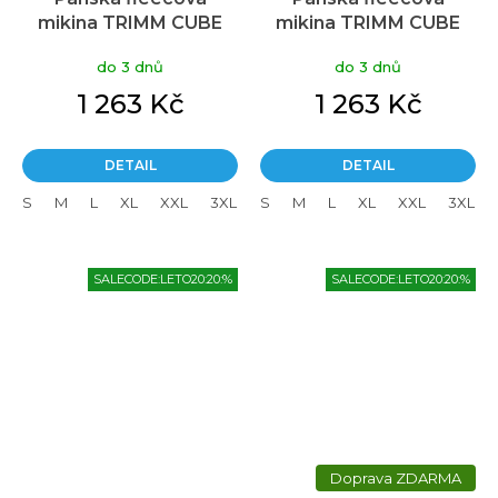
mikina TRIMM CUBE
mikina TRIMM CUBE
dark navy
grafit black
do 3 dnů
do 3 dnů
1 263 Kč
1 263 Kč
DETAIL
DETAIL
S
M
L
XL
XXL
3XL
S
M
L
XL
XXL
3XL
SALECODE:LETO20:20:%
SALECODE:LETO20:20:%
ZDARMA