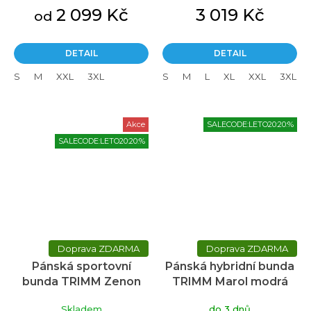
2 099 Kč
3 019 Kč
od
DETAIL
DETAIL
S
M
XXL
3XL
S
M
L
XL
XXL
3XL
Akce
SALECODE:LETO20:20:%
SALECODE:LETO20:20:%
ZDARMA
ZDARMA
Pánská sportovní
Pánská hybridní bunda
bunda TRIMM Zenon
TRIMM Marol modrá
černá
Skladem
do 3 dnů