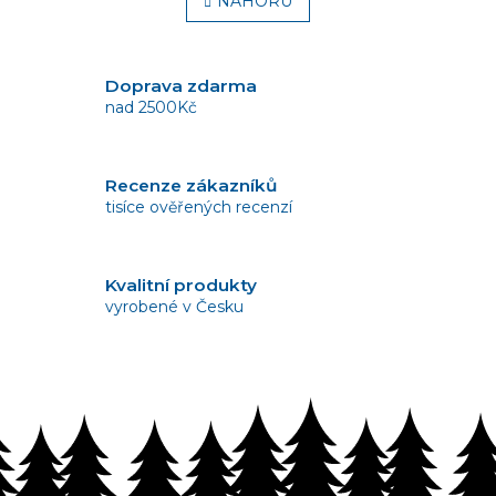
l
NAHORU
n
á
k
o
d
v
a
á
c
Doprava zdarma
n
í
nad 2500Kč
í
p
r
v
Recenze zákazníků
k
tisíce ověřených recenzí
y
v
ý
p
Kvalitní produkty
i
vyrobené v Česku
s
u
Vrácení zboží
bez problémů do 14 dnů