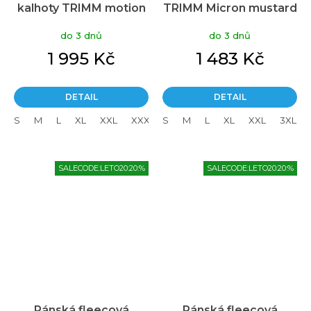
kalhoty TRIMM motion
TRIMM Micron mustard
plus black
do 3 dnů
do 3 dnů
1 995 Kč
1 483 Kč
DETAIL
DETAIL
S
M
L
XL
XXL
XXXL
S
M
L
XL
XXL
3XL
SALECODE:LETO20:20:%
SALECODE:LETO20:20:%
Pánská fleecová
Pánská fleecová