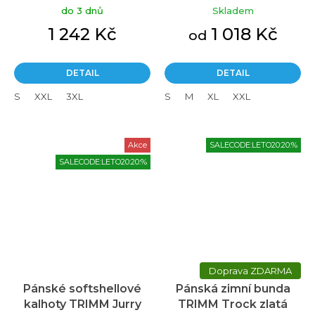
do 3 dnů
Skladem
1 242 Kč
1 018 Kč
od
DETAIL
DETAIL
S
XXL
3XL
S
M
XL
XXL
Akce
SALECODE:LETO20:20:%
SALECODE:LETO20:20:%
ZDARMA
Pánské softshellové
Pánská zimní bunda
kalhoty TRIMM Jurry
TRIMM Trock zlatá