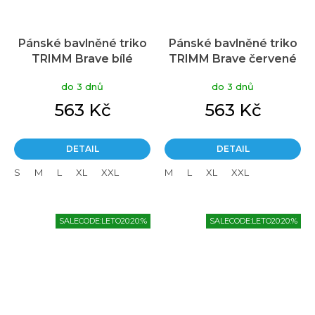
Pánské bavlněné triko
Pánské bavlněné triko
TRIMM Brave bílé
TRIMM Brave červené
do 3 dnů
do 3 dnů
563 Kč
563 Kč
DETAIL
DETAIL
S
M
L
XL
XXL
M
L
XL
XXL
SALECODE:LETO20:20:%
SALECODE:LETO20:20:%