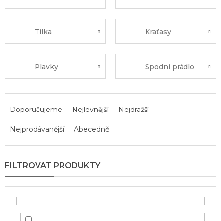
Tílka
Kraťasy
Plavky
Spodní prádlo
Ř
a
Doporučujeme
Nejlevnější
Nejdražší
z
Nejprodávanější
Abecedně
e
n
í
p
r
o
d
u
k