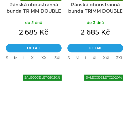
Pánská oboustranná
Pánská oboustranná
bunda TRIMM DOUBLE
bunda TRIMM DOUBLE
dark grey/ black
jeans blue/dark lagoon
do 3 dnů
do 3 dnů
2 685 Kč
2 685 Kč
DETAIL
DETAIL
S
M
L
XL
XXL
3XL
S
M
L
XL
XXL
3XL
SALECODE:LETO20:20:%
SALECODE:LETO20:20:%