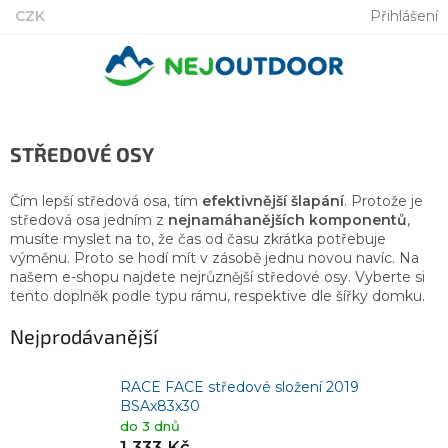
Přejít
CZK
Přihlášení
na
obsah
STŘEDOVÉ OSY
Čím lepší středová osa, tím
efektivnější šlapání
. Protože je
středová osa jedním z
nejnamáhanějších komponentů
,
musíte myslet na to, že čas od času zkrátka potřebuje
výměnu. Proto se hodí mít v zásobě jednu novou navíc. Na
našem e-shopu najdete nejrůznější středové osy. Vyberte si
tento doplněk podle typu rámu, respektive dle šířky domku.
Nejprodávanější
RACE FACE středové složení 2019
BSAx83x30
do 3 dnů
1 333 Kč