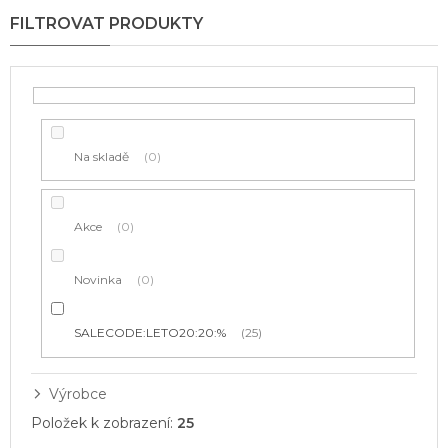
p
r
o
d
u
k
t
Na skladě
0
ů
Akce
0
Novinka
0
SALECODE:LETO20:20:%
25
Výrobce
Položek k zobrazení:
25