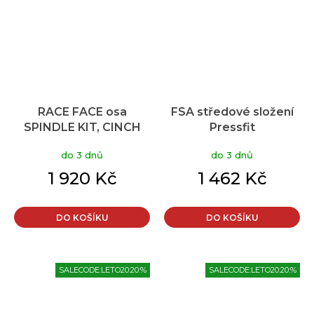
RACE FACE osa
FSA středové složení
SPINDLE KIT, CINCH
Pressfit
30MM SPINDLE, 83mm
BB392EVO/PF92
do 3 dnů
do 3 dnů
XC
1 920 Kč
1 462 Kč
DO KOŠÍKU
DO KOŠÍKU
SALECODE:LETO20:20:%
SALECODE:LETO20:20:%