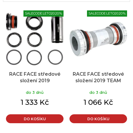
V
SALECODE:LETO20:20:%
SALECODE:LETO20:20:%
ý
p
i
s
p
r
o
d
u
RACE FACE středové
RACE FACE středové
k
složení 2019
složení 2019 TEAM
t
BSAx83x30
ů
do 3 dnů
do 3 dnů
1 333 Kč
1 066 Kč
DO KOŠÍKU
DO KOŠÍKU