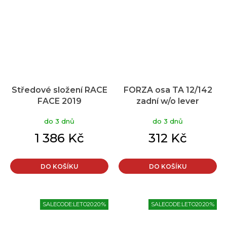
Středové složení RACE
FORZA osa TA 12/142
FACE 2019
zadní w/o lever
41x104/107x24
do 3 dnů
do 3 dnů
1 386 Kč
312 Kč
DO KOŠÍKU
DO KOŠÍKU
SALECODE:LETO20:20:%
SALECODE:LETO20:20:%