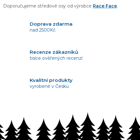
v
Doporučujeme středové osy od výrobce
Race Face
.
k
y
v
Doprava zdarma
ý
nad 2500Kč
p
i
s
Recenze zákazníků
u
tisíce ověřených recenzí
Kvalitní produkty
vyrobené v Česku
Vrácení zboží
bez problémů do 14 dnů