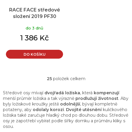
RACE FACE středové
složení 2019 PF30
46x83x30
do 3 dnů
1 386 Kč
DO KOŠÍKU
25
položek celkem
O
v
l
Středové osy mívají
dvojřadá ložiska
, která
kompenzují
á
menší průměr ložiska a tak výrazně
prodlužují životnost
. Aby
d
byly ložiskové kroužky ještě
odolnější
, bývají kompletně
a
potaženy, aby
odolaly
korozi
.
Dvojité utěsnění
kuličkového
c
ložiska také zaručuje hladký chod po dlouhou dobu. Středové
í
osy je zapotřebí vybírat podle šířky domku a průměru kliky s
p
osou.
r