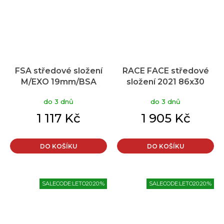
FSA středové složení
RACE FACE středové
M/EXO 19mm/BSA
složení 2021 86x30
68mm BB-1000
do 3 dnů
do 3 dnů
GammaDrive
1 117 Kč
1 905 Kč
DO KOŠÍKU
DO KOŠÍKU
SALECODE:LETO20:20:%
SALECODE:LETO20:20:%