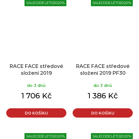
SALECODE:LETO20:20:%
SALECODE:LETO20:20:%
RACE FACE středové
RACE FACE středové
složení 2019
složení 2019 PF30
41x121/124x30
46x68/73x30
do 3 dnů
do 3 dnů
1 706 Kč
1 386 Kč
DO KOŠÍKU
DO KOŠÍKU
SALECODE:LETO20:20:%
SALECODE:LETO20:20:%