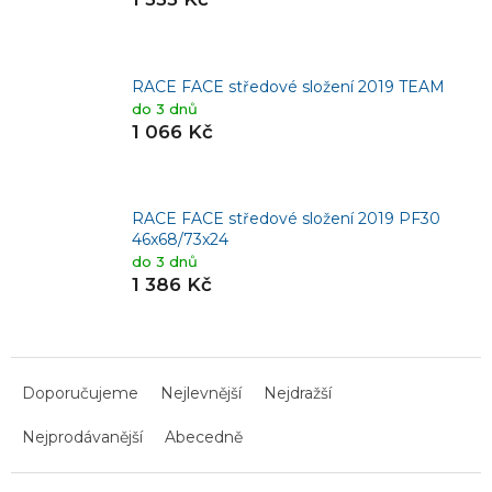
RACE FACE středové složení 2019 TEAM
do 3 dnů
1 066 Kč
RACE FACE středové složení 2019 PF30
46x68/73x24
do 3 dnů
1 386 Kč
Ř
a
Doporučujeme
Nejlevnější
Nejdražší
z
Nejprodávanější
Abecedně
e
n
í