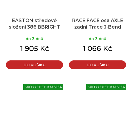
EASTON středové
RACE FACE osa AXLE
složení 386 BBRIGHT
zadní Trace J-Bend
30mm
12x148
do 3 dnů
do 3 dnů
1 905 Kč
1 066 Kč
DO KOŠÍKU
DO KOŠÍKU
SALECODE:LETO20:20:%
SALECODE:LETO20:20:%