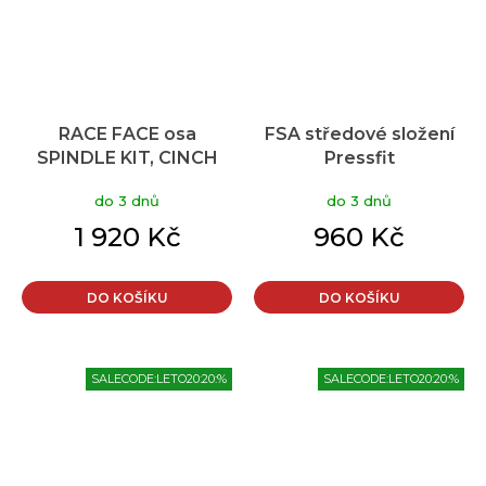
RACE FACE osa
FSA středové složení
SPINDLE KIT, CINCH
Pressfit
30MM SPINDLE,
BB392EVO/BB30/PF30
do 3 dnů
do 3 dnů
143.5mm
1 920 Kč
960 Kč
DO KOŠÍKU
DO KOŠÍKU
SALECODE:LETO20:20:%
SALECODE:LETO20:20:%